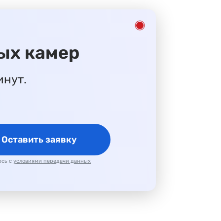
ых камер
инут.
Оставить заявку
юсь с
условиями передачи данных