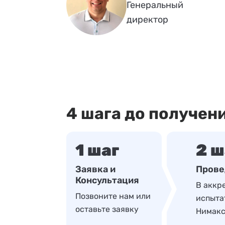
Генеральный
директор
4 шага до получен
1 шаг
2 ш
Заявка и
Прове
Консультация
В аккр
Позвоните нам или
испыта
оставьте заявку
Нимак