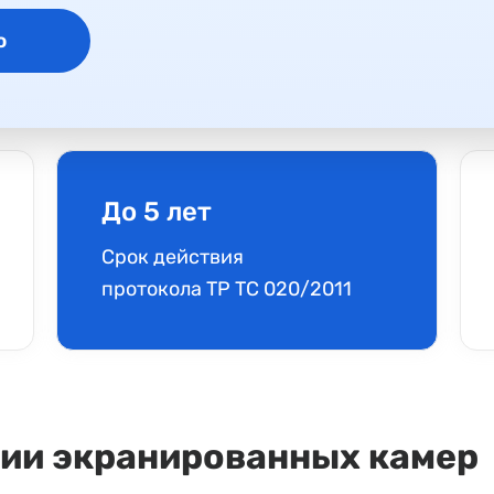
ю
До 5 лет
Срок действия
протокола ТР ТС 020/2011
ции экранированных камер